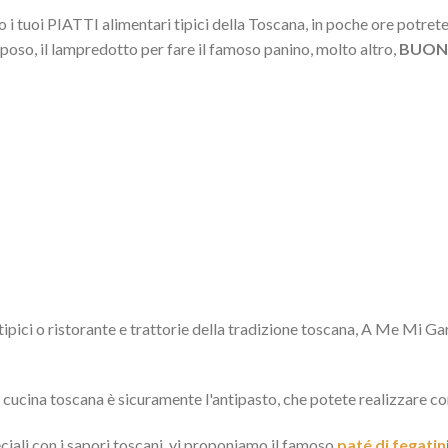
i tuoi PIATTI alimentari tipici della Toscana, in poche ore potrete
eposo, il lampredotto per fare il famoso panino, molto altro,
BUONI
pici o ristorante e trattorie della tradizione toscana, A Me Mi Garba
a cucina toscana è sicuramente l'antipasto, che potete realizzare co
eciali con i sapori toscani, vi proponiamo il famoso
paté di fegatin