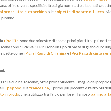
ana, offre diverse specilità oltre ai già nominati e blasonati crostini
 al prosciutto e stracchino
o le
polpette di patate di Lucca
. Ma
stupiranno
 la
ribollita
, sono due minestre di pane e primi piatti tra i più noti e
oscana sono "
i Pici<>
". I Pici sono un tipo di pasta di grano duro 
 a ricette come
i Pici al Ragù di Chianina
e
I Pici Ragù di cinta sen
ani.
I "La cucina Toscana", offre probabilmente il meglio del proprio rep
li il
peposo
, e la
francesina
, il primo più piccante e l'altro più de
to in brodo
, che si utilizza tra l'altro per fare il famoso
panino al 