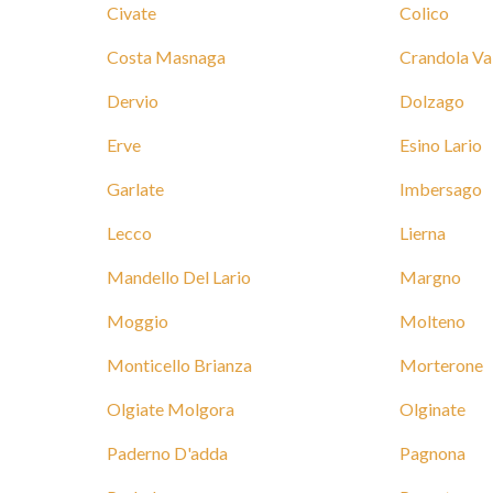
Civate
Colico
Costa Masnaga
Crandola Va
Dervio
Dolzago
Erve
Esino Lario
Garlate
Imbersago
Lecco
Lierna
Mandello Del Lario
Margno
Moggio
Molteno
Monticello Brianza
Morterone
Olgiate Molgora
Olginate
Paderno D'adda
Pagnona