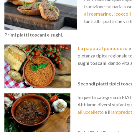
tradizione culinaria tosc
al rosmarino
, i
coccoli
tanti altri piatti che vi 
Primi piatti toscani e sughi.
La pappa al pomodoro
e
pietanza tipica regionale t
sughi toscani
, dando vita
Secondi piatti tipici tosc
In questa categoria di PIATT
Abbiamo diversi stufani qua
all'uccelletto
e il
lampredot