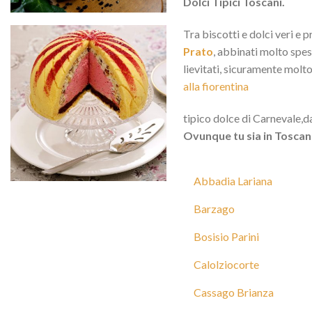
Dolci Tipici Toscani.
Tra biscotti e dolci veri e p
Prato
, abbinati molto spes
lievitati, sicuramente molt
alla fiorentina
tipico dolce di Carnevale,da
Ovunque tu sia in Toscana 
Abbadia Lariana
Barzago
Bosisio Parini
Calolziocorte
Cassago Brianza