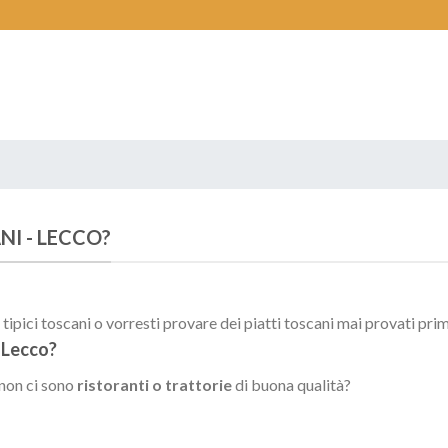
NI -
LECCO
?
ipici toscani o vorresti provare dei piatti toscani mai provati pri
i
Lecco
?
 non ci sono
ristoranti o trattorie
di buona qualità?