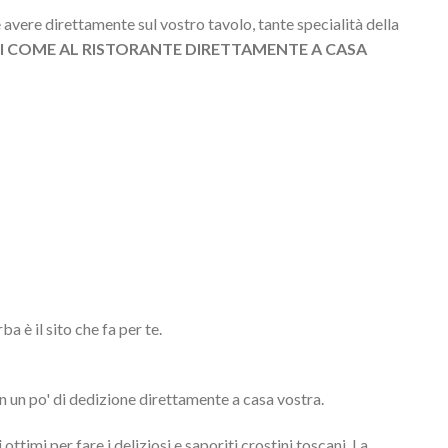
 avere direttamente sul vostro tavolo, tante specialità della
 COME AL RISTORANTE DIRETTAMENTE A CASA
 è il sito che fa per te.
n un po' di dedizione direttamente a casa vostra.
i
ottimi per fare i deliziosi e saporiti crostini toscani. La