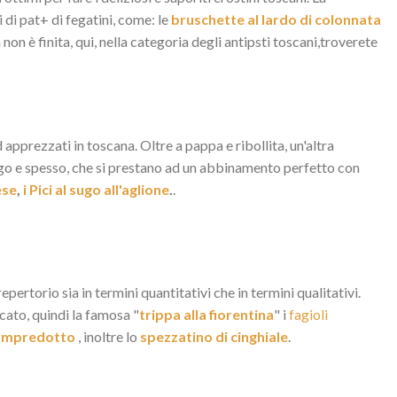
 di pat+ di fegatini, come: le
bruschette al lardo di colonnata
 non è finita, qui, nella categoria degli antipsti toscani,troverete
d apprezzati in toscana. Oltre a pappa e ribollita, un'altra
lungo e spesso, che si prestano ad un abbinamento perfetto con
ese
,
i Pici al sugo all'aglione
.
.
ertorio sia in termini quantitativi che in termini qualitativi.
licato, quindi la famosa "
trippa alla fiorentina
" i
fagioli
lampredotto
, inoltre lo
spezzatino di cinghiale
.