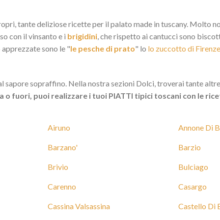
ropri, tante deliziose ricette per il palato made in tuscany. Molto noti
so con il vinsanto e i
brigidini
, che rispetto ai cantucci sono biscot
o apprezzate sono le "
le pesche di prato
" lo
lo zuccotto di Firenz
l sapore sopraffino. Nella nostra sezioni Dolci, troverai tante altre
o fuori, puoi realizzare i tuoi PIATTI tipici toscani con le ri
Airuno
Annone Di B
Barzano'
Barzio
Brivio
Bulciago
Carenno
Casargo
Cassina Valsassina
Castello Di 