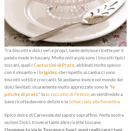
Tra biscotti e dolci veri e propri, tante deliziose ricette per il
palato made in tuscany. Molto noti ai più sono i biscotti tipici
toscani, quali i
Cantuccini di Prato
, abbinati molto spesso
con il vinsanto e i
brigidini
, che rispetto ai cantucci sono
biscotti sottili e croccanti. Se andiamo invece nel mondo dei
dolci lievitati, sicuramente molto apprezzate sono le "
le
pesche di prato
" lo
lo zuccotto di Firenze
, un semifreddo a
base ricotta,davvero delizio e la
Schiacciata alla fiorentina
tipico dolce di Carnevale,dal sapore sopraffino. Nella nostra
sezioni Dolci, troverai tante altre ricette toscane.
Ovunque tu sia in Toscana o fuori, puoi realizzare i tuoi