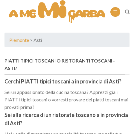
Skip
to
content
Piemonte
> Asti
PIATTI TIPICI TOSCANI O RISTORANTI TOSCANI -
ASTI
?
Cerchi PIATTI tipici toscani a
in provincia di
Asti
?
Sei un appassionato della cucina toscana? Apprezzi già i
PIATTI tipici toscani o vorresti provare dei piatti toscani mai
provati prima?
Sei alla ricerca di un
ristorate toscano
a
in provincia
di
Asti
?
Hai voglia di mangiare una specialità toscane, ma nella tua