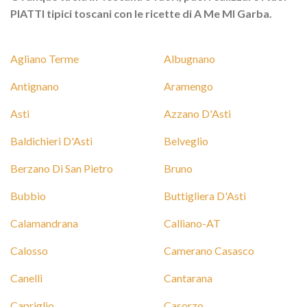
PIATTI tipici toscani con le ricette di A Me MI Garba.
Agliano Terme
Albugnano
Antignano
Aramengo
Asti
Azzano D'Asti
Baldichieri D'Asti
Belveglio
Berzano Di San Pietro
Bruno
Bubbio
Buttigliera D'Asti
Calamandrana
Calliano-AT
Calosso
Camerano Casasco
Canelli
Cantarana
Capriglio
Casorzo