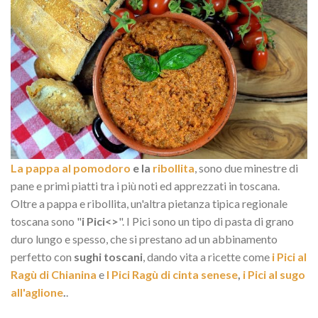
La pappa al pomodoro
e la
ribollita
, sono due minestre di
pane e primi piatti tra i più noti ed apprezzati in toscana.
Oltre a pappa e ribollita, un'altra pietanza tipica regionale
toscana sono "
i Pici<>
". I Pici sono un tipo di pasta di grano
duro lungo e spesso, che si prestano ad un abbinamento
perfetto con
sughi toscani
, dando vita a ricette come
i Pici al
Ragù di Chianina
e
I Pici Ragù di cinta senese
,
i Pici al sugo
all'aglione
.
.