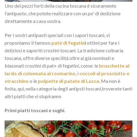
Uno dei pezzi forti della cucina toscana è sicuramente
l'antipasto, che potete realizzare con un po' di dedizione
direttamente a casa vostra.
Per i vostri antipasti speciali con i sapori toscani, vi
proponiamo il famoso
paté di fegatin
i
ottimi per fare i
deliziosi e saporiti crostini toscani. La tradizione culinaria
toscana, offre diverse specilità oltre ai già nominati e
blasonati crostini di pat+ di fegatini, come: le
bruschette al
lardo di colonnata al rosmarino
, i
coccoli al prosciutto e
stracchino
o le
polpette di patate di Lucca
. Ma non è
finita, qui, nella categoria degli antipsti toscani,troverete tanti
altri piatti che vi stupiranno
Primi piatti toscani e sughi.