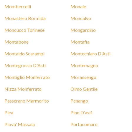
Mombercelli
Monale
Monastero Bormida
Moncalvo
Moncucco Torinese
Mongardino
Montabone
Montafia
Montaldo Scarampi
Montechiaro D'Asti
Montegrosso D'Asti
Montemagno
Montiglio Monferrato
Moransengo
Nizza Monferrato
Olmo Gentile
Passerano Marmorito
Penango
Piea
Pino D'asti
Piova' Massaia
Portacomaro