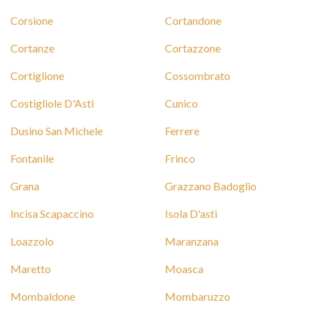
Corsione
Cortandone
Cortanze
Cortazzone
Cortiglione
Cossombrato
Costigliole D'Asti
Cunico
Dusino San Michele
Ferrere
Fontanile
Frinco
Grana
Grazzano Badoglio
Incisa Scapaccino
Isola D'asti
Loazzolo
Maranzana
Maretto
Moasca
Mombaldone
Mombaruzzo