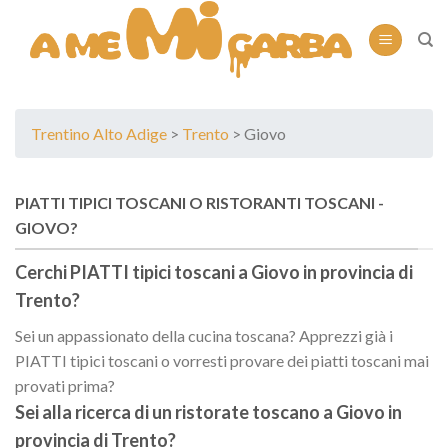
Skip
to
content
Trentino Alto Adige
>
Trento
> Giovo
PIATTI TIPICI TOSCANI O RISTORANTI TOSCANI -
GIOVO?
Cerchi PIATTI tipici toscani a
Giovo
in provincia di
Trento
?
Sei un appassionato della cucina toscana? Apprezzi già i
PIATTI tipici toscani o vorresti provare dei piatti toscani mai
provati prima?
Sei alla ricerca di un
ristorate toscano
a
Giovo
in
provincia di
Trento
?