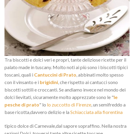
Tra biscotti e dolci veri e propri, tante deliziose ricette per il
palato made in tuscany. Molto noti ai più sono i biscotti tipici
toscani, quali i
Cantuccini di Prato
, abbinati molto spesso
con il vinsanto e i
brigidini
, che rispetto ai cantucci sono
biscotti sottili e croccanti. Se andiamo invece nel mondo dei
dolci lievitati, sicuramente molto apprezzate sono le "
le
pesche di prato
" lo
lo zuccotto di Firenze
, un semifreddo a
base ricotta,davvero delizio e la
Schiacciata alla fiorentina
tipico dolce di Carnevale,dal sapore sopraffino. Nella nostra
sezioni Dolci, troverai tante altre ricette toscane.