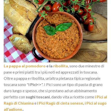
La pappa al pomodoro
e la
ribollita
, sono due minestre di
pane e primi piatti tra i più noti ed apprezzati in toscana.
Oltre a pappa e ribollita, un'altra pietanza tipica regionale
toscana sono "
i Pici<>
". I Pici sono un tipo di pasta di grano
duro lungo e spesso, che si prestano ad un abbinamento
perfetto con
sughi toscani
, dando vita a ricette come
i Pici al
Ragù di Chianina
e
I Pici Ragù di cinta senese
,
i Pici al sugo
all'aglione
.
.