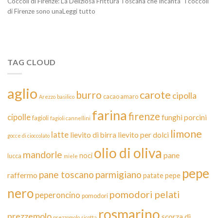
Coccoli di Firenze: La Deliziosa Frittura Toscana che Incanta” I coccoli
di Firenze sono unaLeggi tutto
TAG CLOUD
aglio
carote
burro
cipolla
cacao amaro
Arezzo
basilico
farina
firenze
cipolle
funghi porcini
fagioli
fagioli cannellini
limone
latte
lievito di birra
lievito per dolci
gocce di cioccolato
olio di oliva
mandorle
pane
noci
lucca
miele
pepe
pane toscano
parmigiano
raffermo
patate
pepe
nero
pomodori pelati
peperoncino
pomodori
rosmarino
prezzemolo
scorza di
prezzomolo
ricotta