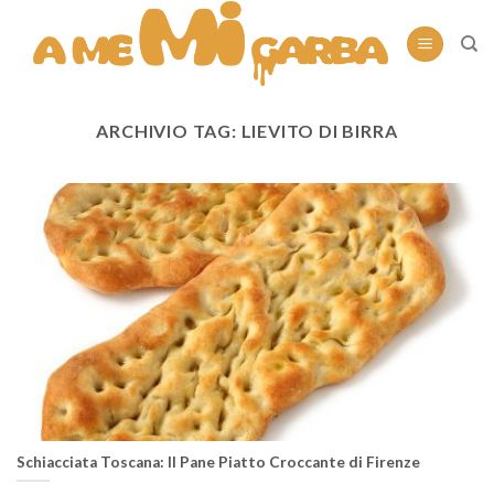
Skip
to
content
ARCHIVIO TAG:
LIEVITO DI BIRRA
Schiacciata Toscana: Il Pane Piatto Croccante di Firenze