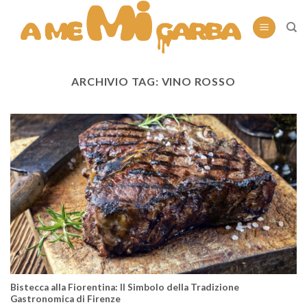
Skip
to
content
ARCHIVIO TAG:
VINO ROSSO
Bistecca alla Fiorentina: Il Simbolo della Tradizione
Gastronomica di Firenze