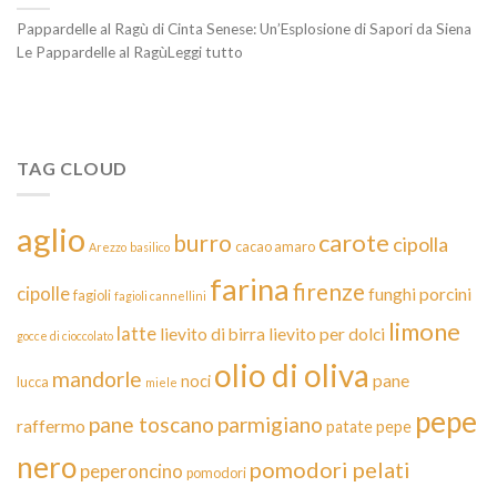
Pappardelle al Ragù di Cinta Senese: Un’Esplosione di Sapori da Siena
Le Pappardelle al RagùLeggi tutto
TAG CLOUD
aglio
carote
burro
cipolla
cacao amaro
Arezzo
basilico
farina
firenze
cipolle
funghi porcini
fagioli
fagioli cannellini
limone
latte
lievito di birra
lievito per dolci
gocce di cioccolato
olio di oliva
mandorle
pane
noci
lucca
miele
pepe
pane toscano
parmigiano
raffermo
patate
pepe
nero
pomodori pelati
peperoncino
pomodori